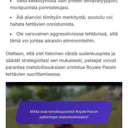
Vältä keskittymistä vain yhteen tehtävätyyppiin;
monipuolista ponnistelujasi.
Älä aliarvioi tiimityön merkitystä; sooloilu voi
haitata tehtävien onnistumista.
Ole varovainen aggressiivisissa tehtävissä, sillä
tämä voi johtaa aikaisiin eliminointeihin.
Olettaen, että olet tietoinen näistä sudenkuopista ja
säädät strategioitasi sen mukaisesti, pelaajat voivat
parantaa mahdollisuuksiaan onnistua Royale Passin
tehtävien suorittamisessa.