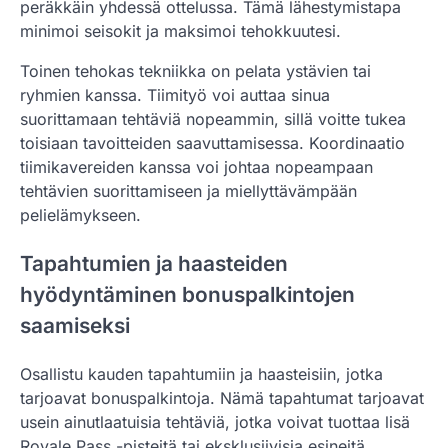
peräkkäin yhdessä ottelussa. Tämä lähestymistapa
minimoi seisokit ja maksimoi tehokkuutesi.
Toinen tehokas tekniikka on pelata ystävien tai
ryhmien kanssa. Tiimityö voi auttaa sinua
suorittamaan tehtäviä nopeammin, sillä voitte tukea
toisiaan tavoitteiden saavuttamisessa. Koordinaatio
tiimikavereiden kanssa voi johtaa nopeampaan
tehtävien suorittamiseen ja miellyttävämpään
pelielämykseen.
Tapahtumien ja haasteiden
hyödyntäminen bonuspalkintojen
saamiseksi
Osallistu kauden tapahtumiin ja haasteisiin, jotka
tarjoavat bonuspalkintoja. Nämä tapahtumat tarjoavat
usein ainutlaatuisia tehtäviä, jotka voivat tuottaa lisä
Royale Pass -pisteitä tai eksklusiivisia esineitä.