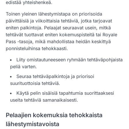
edistää yhteishenkeä.
Toinen yleinen lähestymistapa on priorisoida
päivittäisiä ja viikoittaisia tehtäviä, jotka tarjoavat
eniten palkintoja. Pelaajat seuraavat usein, mitkä
tehtävät tuottavat eniten kokemuspisteitä tai Royale
Pass -tasoja, mikä mahdollistaa heidän keskittyä
ponnisteluihinsa tehokkaasti.
Liity omistautuneeseen ryhmään tehtäväpohjaista
peliä varten.
Seuraa tehtäväpalkintoja ja priorisoi
suurituottoisia tehtäviä.
Käytä pelin sisäisiä tapahtumia suorittaaksesi
useita tehtäviä samanaikaisesti.
Pelaajien kokemuksia tehokkaista
lähestymistavoista