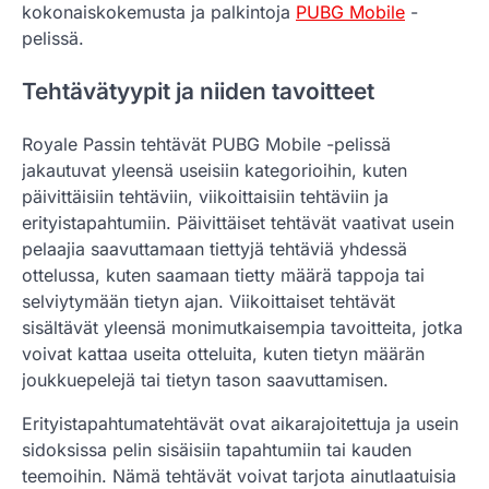
kokonaiskokemusta ja palkintoja
PUBG Mobile
-
pelissä.
Tehtävätyypit ja niiden tavoitteet
Royale Passin tehtävät PUBG Mobile -pelissä
jakautuvat yleensä useisiin kategorioihin, kuten
päivittäisiin tehtäviin, viikoittaisiin tehtäviin ja
erityistapahtumiin. Päivittäiset tehtävät vaativat usein
pelaajia saavuttamaan tiettyjä tehtäviä yhdessä
ottelussa, kuten saamaan tietty määrä tappoja tai
selviytymään tietyn ajan. Viikoittaiset tehtävät
sisältävät yleensä monimutkaisempia tavoitteita, jotka
voivat kattaa useita otteluita, kuten tietyn määrän
joukkuepelejä tai tietyn tason saavuttamisen.
Erityistapahtumatehtävät ovat aikarajoitettuja ja usein
sidoksissa pelin sisäisiin tapahtumiin tai kauden
teemoihin. Nämä tehtävät voivat tarjota ainutlaatuisia