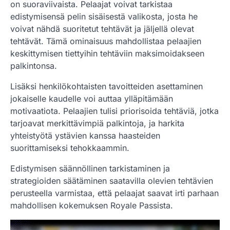
on suoraviivaista. Pelaajat voivat tarkistaa
edistymisensä pelin sisäisestä valikosta, josta he
voivat nähdä suoritetut tehtävät ja jäljellä olevat
tehtävät. Tämä ominaisuus mahdollistaa pelaajien
keskittymisen tiettyihin tehtäviin maksimoidakseen
palkintonsa.
Lisäksi henkilökohtaisten tavoitteiden asettaminen
jokaiselle kaudelle voi auttaa ylläpitämään
motivaatiota. Pelaajien tulisi priorisoida tehtäviä, jotka
tarjoavat merkittävimpiä palkintoja, ja harkita
yhteistyötä ystävien kanssa haasteiden
suorittamiseksi tehokkaammin.
Edistymisen säännöllinen tarkistaminen ja
strategioiden säätäminen saatavilla olevien tehtävien
perusteella varmistaa, että pelaajat saavat irti parhaan
mahdollisen kokemuksen Royale Passista.