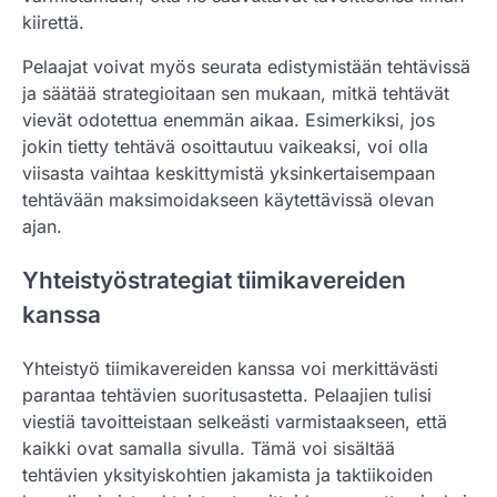
kiirettä.
Pelaajat voivat myös seurata edistymistään tehtävissä
ja säätää strategioitaan sen mukaan, mitkä tehtävät
vievät odotettua enemmän aikaa. Esimerkiksi, jos
jokin tietty tehtävä osoittautuu vaikeaksi, voi olla
viisasta vaihtaa keskittymistä yksinkertaisempaan
tehtävään maksimoidakseen käytettävissä olevan
ajan.
Yhteistyöstrategiat tiimikavereiden
kanssa
Yhteistyö tiimikavereiden kanssa voi merkittävästi
parantaa tehtävien suoritusastetta. Pelaajien tulisi
viestiä tavoitteistaan selkeästi varmistaakseen, että
kaikki ovat samalla sivulla. Tämä voi sisältää
tehtävien yksityiskohtien jakamista ja taktiikoiden