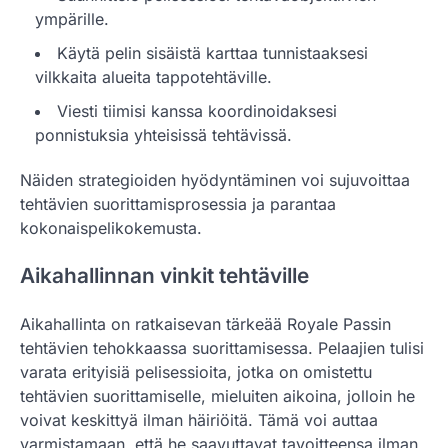
ympärille.
Käytä pelin sisäistä karttaa tunnistaaksesi
vilkkaita alueita tappotehtäville.
Viesti tiimisi kanssa koordinoidaksesi
ponnistuksia yhteisissä tehtävissä.
Näiden strategioiden hyödyntäminen voi sujuvoittaa
tehtävien suorittamisprosessia ja parantaa
kokonaispelikokemusta.
Aikahallinnan vinkit tehtäville
Aikahallinta on ratkaisevan tärkeää Royale Passin
tehtävien tehokkaassa suorittamisessa. Pelaajien tulisi
varata erityisiä pelisessioita, jotka on omistettu
tehtävien suorittamiselle, mieluiten aikoina, jolloin he
voivat keskittyä ilman häiriöitä. Tämä voi auttaa
varmistamaan, että he saavuttavat tavoitteensa ilman