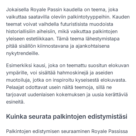
Jokaisella Royale Passin kaudella on teema, joka
vaikuttaa saatavilla oleviin palkintotyyppeihin. Kauden
teemat voivat vaihdella futuristisista muodoista
historiallisiiin aiheisiin, mikä vaikuttaa palkintojen
yleiseen estetiikkaan. Tämä teema lähestymistapa
pitää sisällön kiinnostavana ja ajankohtaisena
nykytrendeille.
Esimerkiksi kausi, joka on teemattu suositun elokuvan
ympärille, voi sisältää hahmoskinejä ja aseiden
muotoiluja, jotka on inspiroitu kyseisestä elokuvasta.
Pelaajat odottavat usein näitä teemoja, sillä ne
tarjoavat uudenlaisen kokemuksen ja uusia kerättäviä
esineitä.
Kuinka seurata palkintojen edistymistäsi
Palkintojen edistymisen seuraaminen Royale Passissa