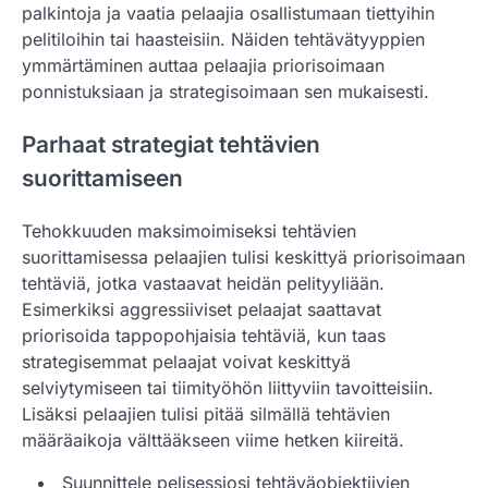
palkintoja ja vaatia pelaajia osallistumaan tiettyihin
pelitiloihin tai haasteisiin. Näiden tehtävätyyppien
ymmärtäminen auttaa pelaajia priorisoimaan
ponnistuksiaan ja strategisoimaan sen mukaisesti.
Parhaat strategiat tehtävien
suorittamiseen
Tehokkuuden maksimoimiseksi tehtävien
suorittamisessa pelaajien tulisi keskittyä priorisoimaan
tehtäviä, jotka vastaavat heidän pelityyliään.
Esimerkiksi aggressiiviset pelaajat saattavat
priorisoida tappopohjaisia tehtäviä, kun taas
strategisemmat pelaajat voivat keskittyä
selviytymiseen tai tiimityöhön liittyviin tavoitteisiin.
Lisäksi pelaajien tulisi pitää silmällä tehtävien
määräaikoja välttääkseen viime hetken kiireitä.
Suunnittele pelisessiosi tehtäväobjektiivien