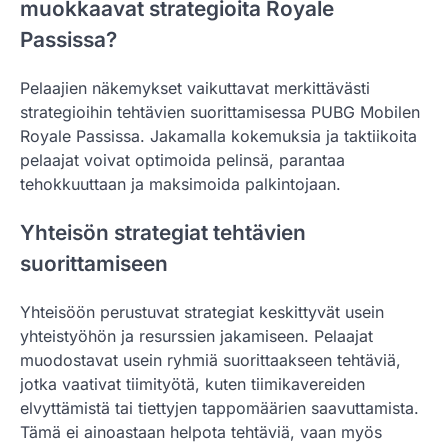
muokkaavat strategioita Royale
Passissa?
Pelaajien näkemykset vaikuttavat merkittävästi
strategioihin tehtävien suorittamisessa PUBG Mobilen
Royale Passissa. Jakamalla kokemuksia ja taktiikoita
pelaajat voivat optimoida pelinsä, parantaa
tehokkuuttaan ja maksimoida palkintojaan.
Yhteisön strategiat tehtävien
suorittamiseen
Yhteisöön perustuvat strategiat keskittyvät usein
yhteistyöhön ja resurssien jakamiseen. Pelaajat
muodostavat usein ryhmiä suorittaakseen tehtäviä,
jotka vaativat tiimityötä, kuten tiimikavereiden
elvyttämistä tai tiettyjen tappomäärien saavuttamista.
Tämä ei ainoastaan helpota tehtäviä, vaan myös