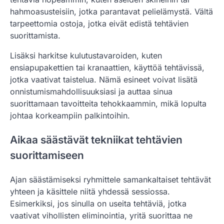
hahmoasusteisiin, jotka parantavat pelielämystä. Vältä
tarpeettomia ostoja, jotka eivät edistä tehtävien
suorittamista.
Lisäksi harkitse kulutustavaroiden, kuten
ensiapupakettien tai kranaattien, käyttöä tehtävissä,
jotka vaativat taistelua. Nämä esineet voivat lisätä
onnistumismahdollisuuksiasi ja auttaa sinua
suorittamaan tavoitteita tehokkaammin, mikä lopulta
johtaa korkeampiin palkintoihin.
Aikaa säästävät tekniikat tehtävien
suorittamiseen
Ajan säästämiseksi ryhmittele samankaltaiset tehtävät
yhteen ja käsittele niitä yhdessä sessiossa.
Esimerkiksi, jos sinulla on useita tehtäviä, jotka
vaativat vihollisten eliminointia, yritä suorittaa ne