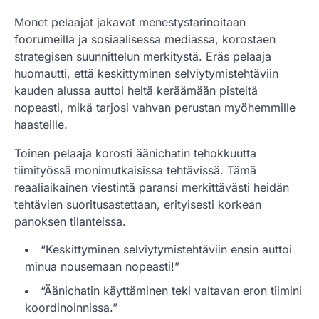
Monet pelaajat jakavat menestystarinoitaan
foorumeilla ja sosiaalisessa mediassa, korostaen
strategisen suunnittelun merkitystä. Eräs pelaaja
huomautti, että keskittyminen selviytymistehtäviin
kauden alussa auttoi heitä keräämään pisteitä
nopeasti, mikä tarjosi vahvan perustan myöhemmille
haasteille.
Toinen pelaaja korosti äänichatin tehokkuutta
tiimityössä monimutkaisissa tehtävissä. Tämä
reaaliaikainen viestintä paransi merkittävästi heidän
tehtävien suoritusastettaan, erityisesti korkean
panoksen tilanteissa.
“Keskittyminen selviytymistehtäviin ensin auttoi
minua nousemaan nopeasti!”
“Äänichatin käyttäminen teki valtavan eron tiimini
koordinoinnissa.”