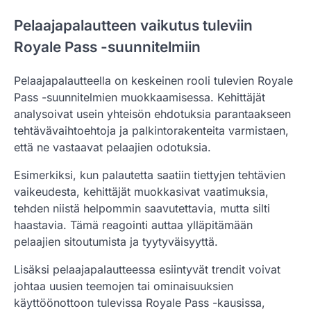
Pelaajapalautteen vaikutus tuleviin
Royale Pass -suunnitelmiin
Pelaajapalautteella on keskeinen rooli tulevien Royale
Pass -suunnitelmien muokkaamisessa. Kehittäjät
analysoivat usein yhteisön ehdotuksia parantaakseen
tehtävävaihtoehtoja ja palkintorakenteita varmistaen,
että ne vastaavat pelaajien odotuksia.
Esimerkiksi, kun palautetta saatiin tiettyjen tehtävien
vaikeudesta, kehittäjät muokkasivat vaatimuksia,
tehden niistä helpommin saavutettavia, mutta silti
haastavia. Tämä reagointi auttaa ylläpitämään
pelaajien sitoutumista ja tyytyväisyyttä.
Lisäksi pelaajapalautteessa esiintyvät trendit voivat
johtaa uusien teemojen tai ominaisuuksien
käyttöönottoon tulevissa Royale Pass -kausissa,