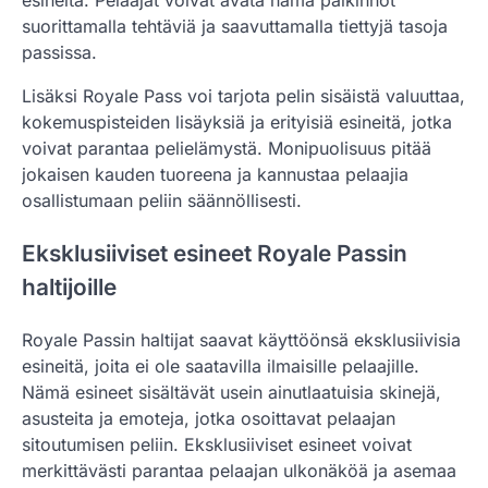
esineitä. Pelaajat voivat avata nämä palkinnot
suorittamalla tehtäviä ja saavuttamalla tiettyjä tasoja
passissa.
Lisäksi Royale Pass voi tarjota pelin sisäistä valuuttaa,
kokemuspisteiden lisäyksiä ja erityisiä esineitä, jotka
voivat parantaa pelielämystä. Monipuolisuus pitää
jokaisen kauden tuoreena ja kannustaa pelaajia
osallistumaan peliin säännöllisesti.
Eksklusiiviset esineet Royale Passin
haltijoille
Royale Passin haltijat saavat käyttöönsä eksklusiivisia
esineitä, joita ei ole saatavilla ilmaisille pelaajille.
Nämä esineet sisältävät usein ainutlaatuisia skinejä,
asusteita ja emoteja, jotka osoittavat pelaajan
sitoutumisen peliin. Eksklusiiviset esineet voivat
merkittävästi parantaa pelaajan ulkonäköä ja asemaa