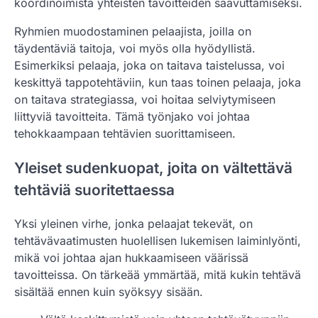
koordinoimista yhteisten tavoitteiden saavuttamiseksi.
Ryhmien muodostaminen pelaajista, joilla on
täydentäviä taitoja, voi myös olla hyödyllistä.
Esimerkiksi pelaaja, joka on taitava taistelussa, voi
keskittyä tappotehtäviin, kun taas toinen pelaaja, joka
on taitava strategiassa, voi hoitaa selviytymiseen
liittyviä tavoitteita. Tämä työnjako voi johtaa
tehokkaampaan tehtävien suorittamiseen.
Yleiset sudenkuopat, joita on vältettävä
tehtäviä suoritettaessa
Yksi yleinen virhe, jonka pelaajat tekevät, on
tehtävävaatimusten huolellisen lukemisen laiminlyönti,
mikä voi johtaa ajan hukkaamiseen väärissä
tavoitteissa. On tärkeää ymmärtää, mitä kukin tehtävä
sisältää ennen kuin syöksyy sisään.