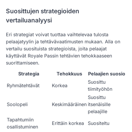
Suosittujen strategioiden
vertailuanalyysi
Eri strategiat voivat tuottaa vaihtelevaa tulosta
pelaajatyylin ja tehtävävaatimusten mukaan. Alla on
vertailu suosituista strategioista, joita pelaajat
käyttävät Royale Passin tehtävien tehokkaaseen
suorittamiseen.
Strategia
Tehokkuus
Pelaajien suosio
Suosittu
Ryhmätehtävät
Korkea
tiimityöhön
Suosittu
Soolopeli
Keskimääräinen
itsenäisille
pelaajille
Tapahtumiin
Erittäin korkea
Suositeltu
osallistuminen