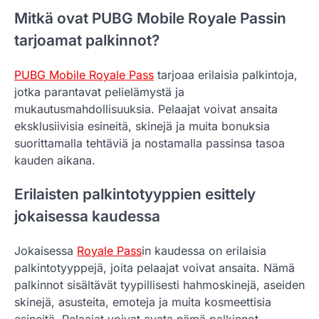
Mitkä ovat PUBG Mobile Royale Passin
tarjoamat palkinnot?
PUBG Mobile Royale Pass
tarjoaa erilaisia palkintoja,
jotka parantavat pelielämystä ja
mukautusmahdollisuuksia. Pelaajat voivat ansaita
eksklusiivisia esineitä, skinejä ja muita bonuksia
suorittamalla tehtäviä ja nostamalla passinsa tasoa
kauden aikana.
Erilaisten palkintotyyppien esittely
jokaisessa kaudessa
Jokaisessa
Royale Pass
in kaudessa on erilaisia
palkintotyyppejä, joita pelaajat voivat ansaita. Nämä
palkinnot sisältävät tyypillisesti hahmoskinejä, aseiden
skinejä, asusteita, emoteja ja muita kosmeettisia