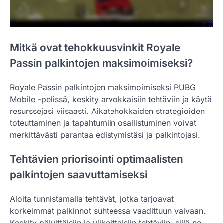
Mitkä ovat tehokkuusvinkit Royale
Passin palkintojen maksimoimiseksi?
Royale Passin palkintojen maksimoimiseksi PUBG
Mobile -pelissä, keskity arvokkaisiin tehtäviin ja käytä
resurssejasi viisaasti. Aikatehokkaiden strategioiden
toteuttaminen ja tapahtumiin osallistuminen voivat
merkittävästi parantaa edistymistäsi ja palkintojasi.
Tehtävien priorisointi optimaalisten
palkintojen saavuttamiseksi
Aloita tunnistamalla tehtävät, jotka tarjoavat
korkeimmat palkinnot suhteessa vaadittuun vaivaan.
Keskity päivittäisiin ja viikoittaisiin tehtäviin, sillä ne