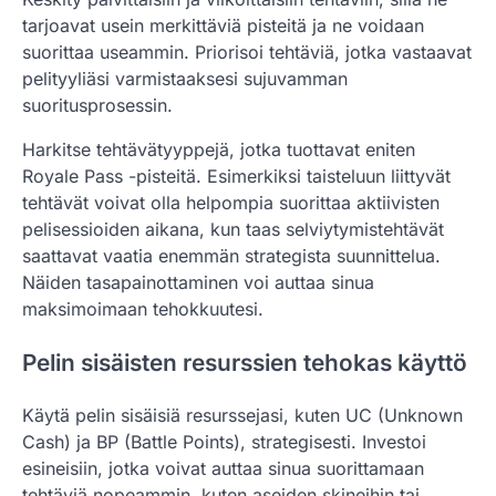
tarjoavat usein merkittäviä pisteitä ja ne voidaan
suorittaa useammin. Priorisoi tehtäviä, jotka vastaavat
pelityyliäsi varmistaaksesi sujuvamman
suoritusprosessin.
Harkitse tehtävätyyppejä, jotka tuottavat eniten
Royale Pass -pisteitä. Esimerkiksi taisteluun liittyvät
tehtävät voivat olla helpompia suorittaa aktiivisten
pelisessioiden aikana, kun taas selviytymistehtävät
saattavat vaatia enemmän strategista suunnittelua.
Näiden tasapainottaminen voi auttaa sinua
maksimoimaan tehokkuutesi.
Pelin sisäisten resurssien tehokas käyttö
Käytä pelin sisäisiä resurssejasi, kuten UC (Unknown
Cash) ja BP (Battle Points), strategisesti. Investoi
esineisiin, jotka voivat auttaa sinua suorittamaan
tehtäviä nopeammin, kuten aseiden skineihin tai