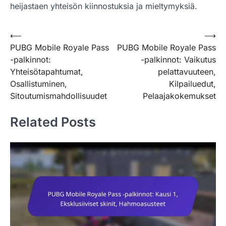
heijastaen yhteisön kiinnostuksia ja mieltymyksiä.
Post
⟵
⟶
PUBG Mobile Royale Pass
PUBG Mobile Royale Pass
navigation
-palkinnot:
-palkinnot: Vaikutus
Yhteisötapahtumat,
pelattavuuteen,
Osallistuminen,
Kilpailuedut,
Sitoutumismahdollisuudet
Pelaajakokemukset
Related Posts