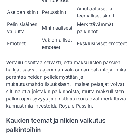
vaihtoehdot
Ainutlaatuiset ja
Aseiden skinit
Perusskinit
teemalliset skinit
Pelin sisäinen
Merkittävämmät
Minimaalisesti
valuutta
palkinnot
Vakiomalliset
Emoteet
Eksklusiiviset emoteet
emoteet
Vertailu osoittaa selvästi, että maksullisten passien
haltijat saavat laajemman valikoiman palkintoja, mikä
parantaa heidän pelielämystään ja
mukautusmahdollisuuksiaan. Ilmaiset pelaajat voivat
silti nauttia joistakin palkinnoista, mutta maksullisten
palkintojen syvyys ja ainutlaatuisuus ovat merkittäviä
kannustimia investoida Royale Passiin.
Kauden teemat ja niiden vaikutus
palkintoihin