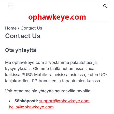
Skip
to
ophawkeye.com
content
Home
Contact Us
Contact Us
Ota yhteyttä
Me ophawkeye.com arvostamme palautettasi ja
kysymyksiäsi. Olemme täällä auttamassa sinua
kaikissa PUBG Mobile -aiheisissa asioissa, kuten UC-
lahjakoodien, RP-bonusten ja tapahtumien kanssa.
Voit ottaa meihin yhteyttä seuraavilla tavoilla:
Sähköposti:
support@ophawkeye.com
,
hello@ophawkeye.com